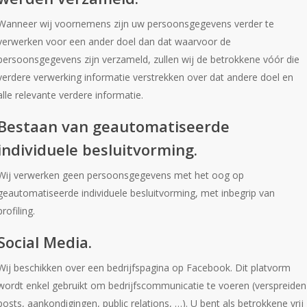
Wanneer wij voornemens zijn uw persoonsgegevens verder te
verwerken voor een ander doel dan dat waarvoor de
persoonsgegevens zijn verzameld, zullen wij de betrokkene vóór die
verdere verwerking informatie verstrekken over dat andere doel en
alle relevante verdere informatie.
Bestaan van geautomatiseerde
individuele besluitvorming.
Wij verwerken geen persoonsgegevens met het oog op
geautomatiseerde individuele besluitvorming, met inbegrip van
profiling.
Social Media.
Wij beschikken over een bedrijfspagina op Facebook. Dit platvorm
wordt enkel gebruikt om bedrijfscommunicatie te voeren (verspreiden
posts, aankondigingen, public relations, …). U bent als betrokkene vrij