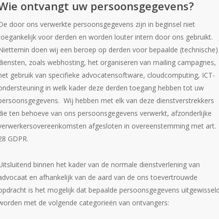
Wie ontvangt uw persoonsgegevens?
De door ons verwerkte persoonsgegevens zijn in beginsel niet
toegankelijk voor derden en worden louter intern door ons gebruikt.
Niettemin doen wij een beroep op derden voor bepaalde (technische)
diensten, zoals webhosting, het organiseren van mailing campagnes,
het gebruik van specifieke advocatensoftware, cloudcomputing, ICT-
ondersteuning in welk kader deze derden toegang hebben tot uw
persoonsgegevens. Wij hebben met elk van deze dienstverstrekkers
die ten behoeve van ons persoonsgegevens verwerkt, afzonderlijke
verwerkersovereenkomsten afgesloten in overeenstemming met art.
28 GDPR.
Uitsluitend binnen het kader van de normale dienstverlening van
advocaat en afhankelijk van de aard van de ons toevertrouwde
opdracht is het mogelijk dat bepaalde persoonsgegevens uitgewissel
worden met de volgende categorieën van ontvangers: