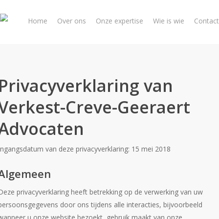
Skip
to
Home
Over ons
Onze expertise
Wie is wie
Contact
main
content
Privacyverklaring van
Verkest-Creve-Geeraert
Advocaten
Ingangsdatum van deze privacyverklaring: 15 mei 2018
Algemeen
Deze privacyverklaring heeft betrekking op de verwerking van uw
persoonsgegevens door ons tijdens alle interacties, bijvoorbeeld
wanneer u onze website bezoekt, gebruik maakt van onze