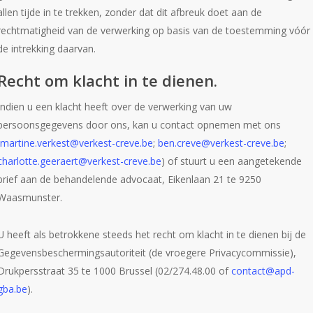
allen tijde in te trekken, zonder dat dit afbreuk doet aan de
rechtmatigheid van de verwerking op basis van de toestemming vóór
de intrekking daarvan.
Recht om klacht in te dienen.
Indien u een klacht heeft over de verwerking van uw
persoonsgegevens door ons, kan u contact opnemen met ons
martine.verkest@verkest-creve.be
;
ben.creve@verkest-creve.be
;
charlotte.geeraert@verkest-creve.be
) of stuurt u een aangetekende
brief aan de behandelende advocaat, Eikenlaan 21 te 9250
Waasmunster.
U heeft als betrokkene steeds het recht om klacht in te dienen bij de
Gegevensbeschermingsautoriteit (de vroegere Privacycommissie),
Drukpersstraat 35 te 1000 Brussel (02/274.48.00 of
contact@apd-
gba.be
).