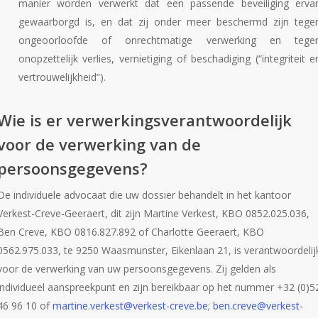
manier worden verwerkt dat een passende beveiliging erva
gewaarborgd is, en dat zij onder meer beschermd zijn tege
ongeoorloofde of onrechtmatige verwerking en tege
onopzettelijk verlies, vernietiging of beschadiging (“integriteit e
vertrouwelijkheid”).
Wie is er verwerkingsverantwoordelijk
voor de verwerking van de
persoonsgegevens?
De individuele advocaat die uw dossier behandelt in het kantoor
Verkest-Creve-Geeraert, dit zijn Martine Verkest, KBO 0852.025.036,
Ben Creve, KBO 0816.827.892 of Charlotte Geeraert, KBO
0562.975.033, te 9250 Waasmunster, Eikenlaan 21, is verantwoordelij
voor de verwerking van uw persoonsgegevens. Zij gelden als
individueel aanspreekpunt en zijn bereikbaar op het nummer +32 (0)5
46 96 10 of
martine.verkest@verkest-creve.be
;
ben.creve@verkest-